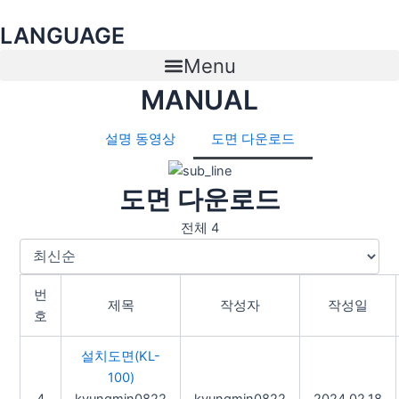
콘
LANGUAGE
텐
츠
Menu
로
MANUAL
건
너
뛰
설명 동영상
도면 다운로드
기
도면 다운로드
전체 4
번
제목
작성자
작성일
호
설치도면(KL-
100)